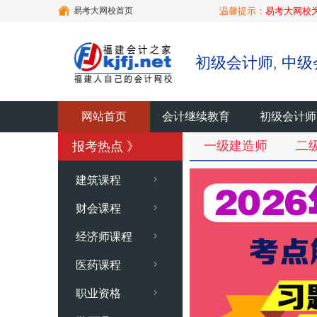
易考大网校首页
温馨提示：
易考大网校
初级会计师
,
中级
网站首页
会计继续教育
初级会计师
一级建造师
二
报考热点 》
建筑课程
财会课程
经济师课程
医药课程
职业资格