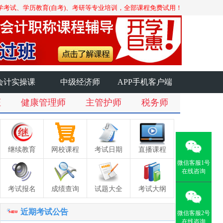
学考试、学历教育(自考)、考研等专业培训，全部课程免费试用！
会计实操课
中级经济师
APP手机客户端
证
健康管理师
主管护师
税务师
继续教育
网校课程
考试日期
直播课程
微信客服1号
在线咨询
考试报名
成绩查询
试题大全
考试大纲
近期考试公告
微信客服2号
在线咨询